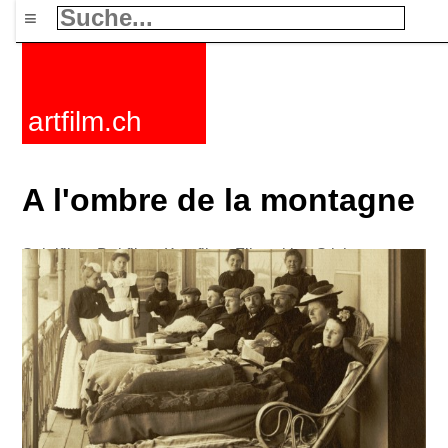
≡
artfilm.ch
A l'ombre de la montagne
Spielfilme
Dokfilme
Kurzfilme
Filmzyklen
Stichworte
Nachrichten
F-Rated
FAQ
Kontakt
Maillist
Warenkorb
AGB
Kaufen
Aktivieren
Abo
216.73.216.67