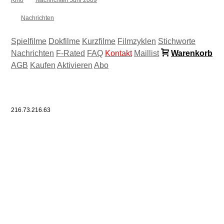
Nachrichten
Spielfilme
Dokfilme
Kurzfilme
Filmzyklen
Stichworte
Nachrichten
F-Rated
FAQ
Kontakt
Maillist
Warenkorb
AGB
Kaufen
Aktivieren
Abo
216.73.216.63