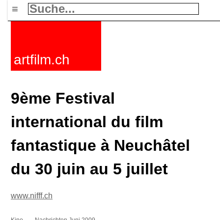
≡
artfilm.ch
9ème Festival
international du film
fantastique à Neuchâtel
du 30 juin au 5 juillet
www.nifff.ch
Kino
Nachrichten Juni 2009