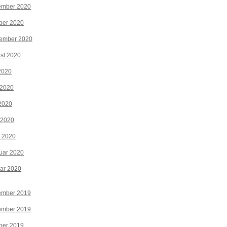
ember 2020
ber 2020
tember 2020
st 2020
 2020
 2020
2020
 2020
z 2020
uar 2020
ar 2020
ember 2019
ember 2019
ber 2019