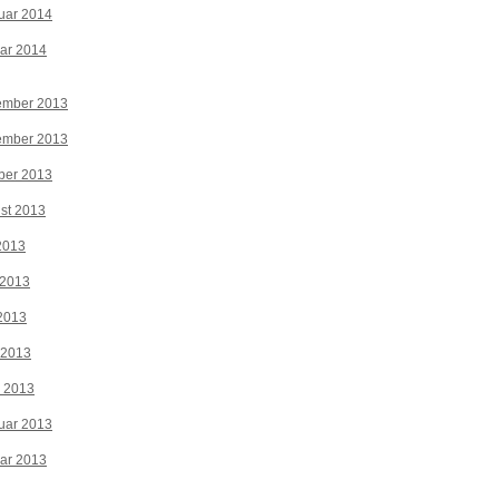
uar 2014
ar 2014
ember 2013
ember 2013
ber 2013
st 2013
 2013
 2013
2013
 2013
z 2013
uar 2013
ar 2013