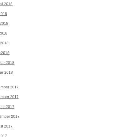
st 2018
 2018
 2018
2018
 2018
z 2018
uar 2018
ar 2018
ember 2017
ember 2017
ber 2017
tember 2017
st 2017
 2017