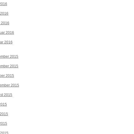
2016
 2016
z 2016
uar 2016
ar 2016
ember 2015
ember 2015
ber 2015
tember 2015
st 2015
 2015
 2015
2015
 2015