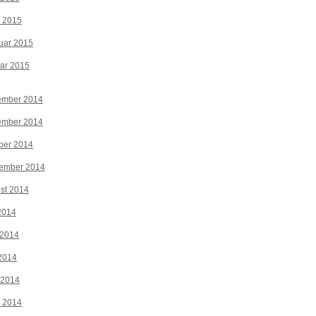
z 2015
uar 2015
ar 2015
ember 2014
ember 2014
ber 2014
tember 2014
st 2014
 2014
 2014
2014
 2014
z 2014