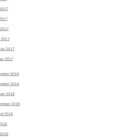
 2017
2017
 2017
z 2017
uar 2017
ar 2017
ember 2016
ember 2016
ber 2016
tember 2016
st 2016
 2016
 2016