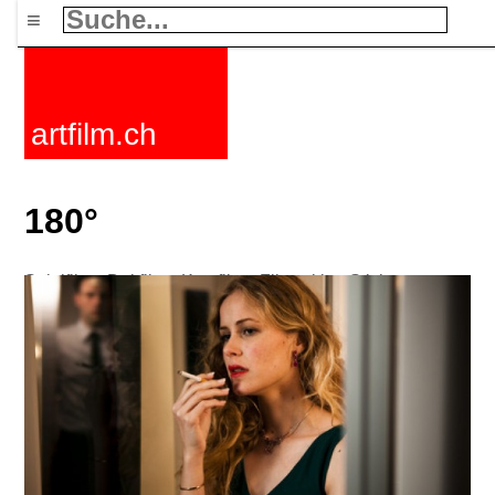
≡
artfilm.ch
180°
Spielfilme
Dokfilme
Kurzfilme
Filmzyklen
Stichworte
Nachrichten
F-Rated
FAQ
Kontakt
Maillist
Warenkorb
AGB
Kaufen
Aktivieren
Abo
216.73.216.222